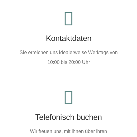
Kontaktdaten
Familie Piening, 24340 Eckernförde
Kontaktdaten
Sie erreichen uns idealerweise Werktags von
10:00 bis 20:00 Uhr
RUFEN SIE HEUTE AN!!
Heute 0173 2853098 anrufen!
Telefonisch buchen
JETZT ANRUFEN
Wir freuen uns, mit Ihnen über Ihren