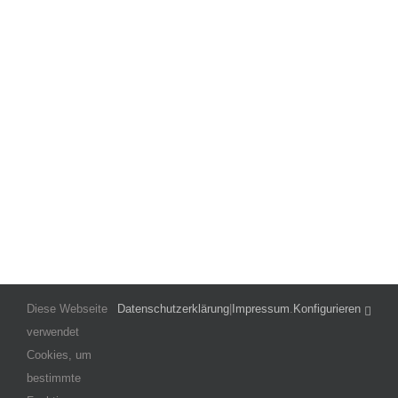
Diese Webseite
Datenschutzerklärung
|
Impressum
.
Konfigurieren
verwendet
– Karte in Großansicht öffnen –
Cookies, um
bestimmte